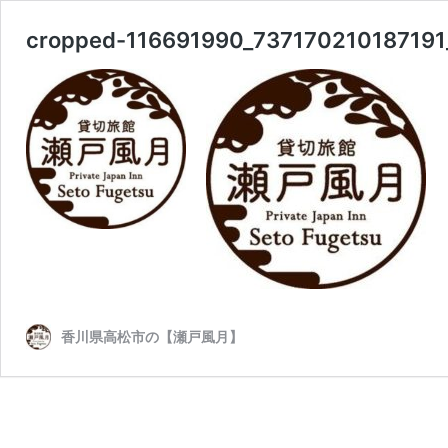
cropped-116691990_73717021018719
香川県高松市の【瀬戸風月】