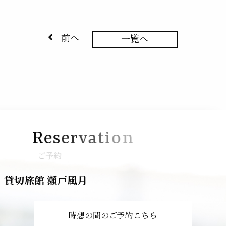
前へ
一覧へ
R
e
s
e
r
v
a
t
i
o
n
ご予約
貸切旅館 瀬戸風月
時想の間のご予約こちら