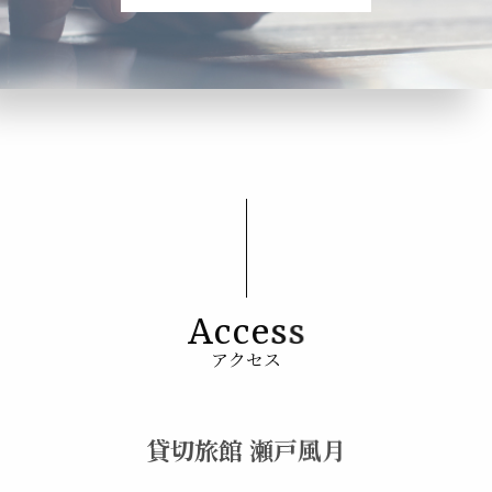
A
c
c
e
s
s
アクセス
貸切旅館 瀬戸風月