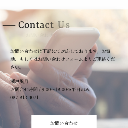
C
o
n
t
a
c
t
U
s
お問い合わせ
お問い合わせは下記にて対応しております。お電
話、もしくはお問い合わせフォームよりご連絡くだ
さい。
瀬戸風月
お問合せ時間 / 9:00〜18:00※平日のみ
087-813-4071
お問い合わせ