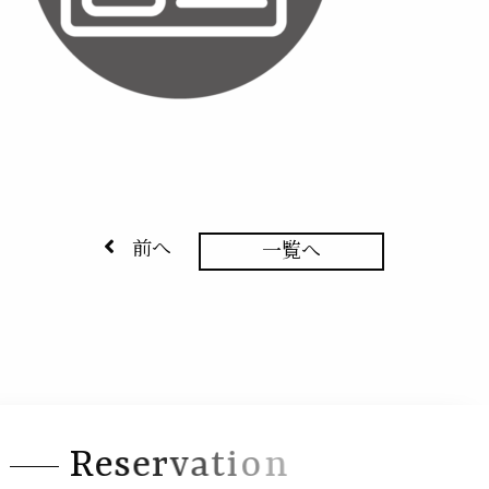
前へ
一覧へ
R
e
s
e
r
v
a
t
i
o
n