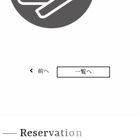
前へ
一覧へ
R
e
s
e
r
v
a
t
i
o
n